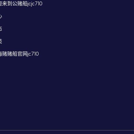
来到公赌船jcjc710
心
态
类
赌赌船官网jc710