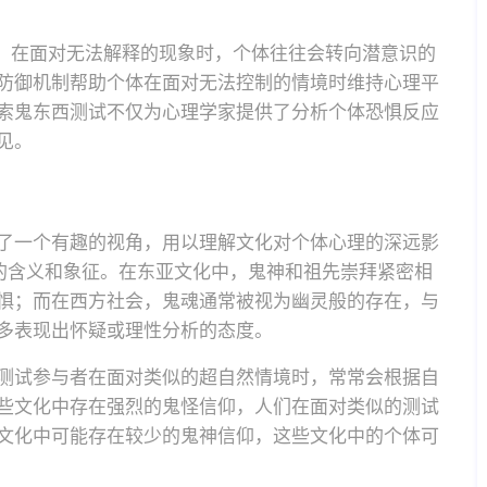
索。在面对无法解释的现象时，个体往往会转向潜意识的
防御机制帮助个体在面对无法控制的情境时维持心理平
索鬼东西测试不仅为心理学家提供了分析个体恐惧反应
见。
了一个有趣的视角，用以理解文化对个体心理的深远影
同的含义和象征。在东亚文化中，鬼神和祖先崇拜紧密相
惧；而在西方社会，鬼魂通常被视为幽灵般的存在，与
多表现出怀疑或理性分析的态度。
测试参与者在面对类似的超自然情境时，常常会根据自
些文化中存在强烈的鬼怪信仰，人们在面对类似的测试
文化中可能存在较少的鬼神信仰，这些文化中的个体可