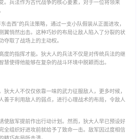
变。兵法作为古代战争的核心要素，对于一位将领来
。
声东击西”的兵法策略，通过一支小队假装从正面进攻，
侧翼悄然出击。这种巧妙的布局让敌人陷入了分裂的状
功夺取了战场上的主动权。
高度的指挥才能。狄大人的兵法不仅是对传统兵法的继
智慧使得他能够在复杂的战斗环境中脱颖而出。
。狄大人不仅仅依靠一味的武力征服敌人，更多时候，
人善于利用敌人的弱点，进行心理战术的布局，令敌人
诱使敌军提前作出行动计划。然而，狄大人早已预设好
完全组织好进攻前就给予了致命一击。敌军因过度相信
的精巧布局所击溃。