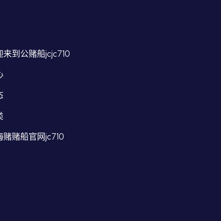
来到公赌船jcjc710
心
态
类
赌赌船官网jc710