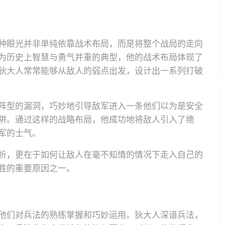
种眼光并非单纯依靠战术布局，而是将整个战局的走向
为历史上智慧与勇气并重的典型，他的战术布局体现了
狄大人常常能够从敌人的弱点出发，设计出一系列打破
阵型的漏洞，巧妙地引导敌军进入一条他们以为是安全
阱。通过这样的战略布局，他成功地将敌人引入了绝
军的士气。
析，更在于如何让敌人在毫不知情的情况下走入自己的
胜的重要原因之一。
他们对兵法的熟练掌握和巧妙运用。狄大人深谙兵法，