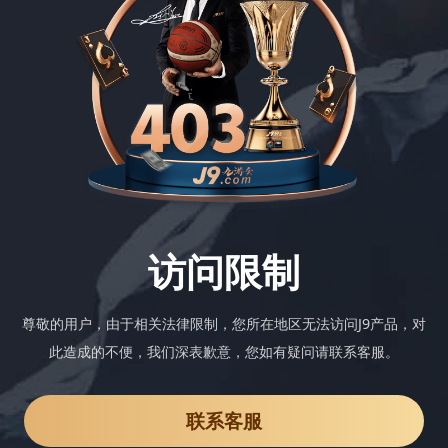
访问限制
尊敬的用户，由于相关法律限制，您所在地区无法访问J9产品，对
此造成的不便，我们深表歉意，您如有疑问请联系客服。
联系客服