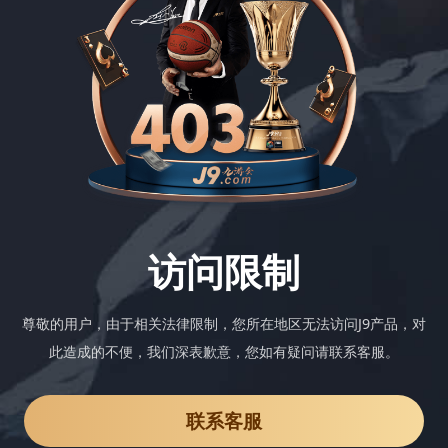
访问限制
尊敬的用户，由于相关法律限制，您所在地区无法访问J9产品，对
此造成的不便，我们深表歉意，您如有疑问请联系客服。
联系客服