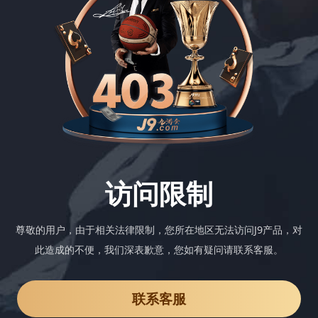
访问限制
尊敬的用户，由于相关法律限制，您所在地区无法访问J9产品，对
此造成的不便，我们深表歉意，您如有疑问请联系客服。
联系客服