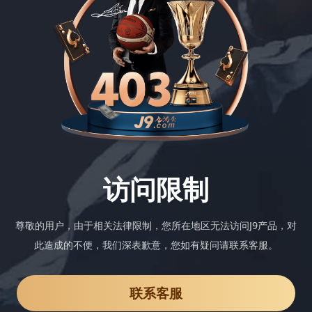
访问限制
尊敬的用户，由于相关法律限制，您所在地区无法访问J9产品，对
此造成的不便，我们深表歉意，您如有疑问请联系客服。
联系客服