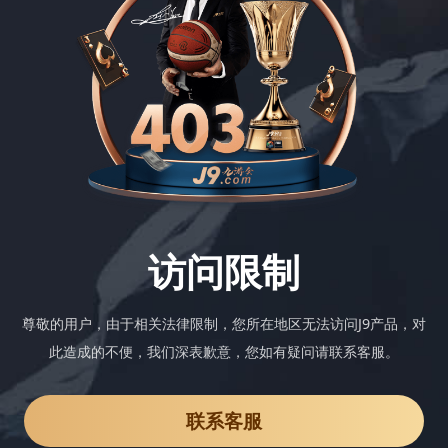
访问限制
尊敬的用户，由于相关法律限制，您所在地区无法访问J9产品，对
此造成的不便，我们深表歉意，您如有疑问请联系客服。
联系客服