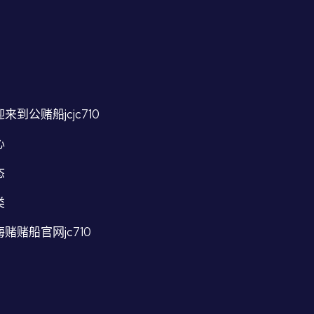
来到公赌船jcjc710
心
态
类
赌赌船官网jc710