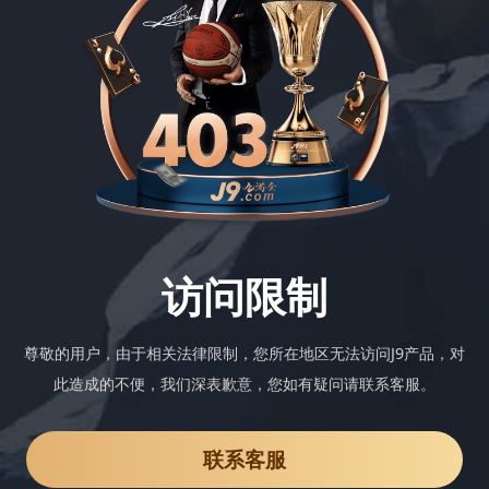
访问限制
尊敬的用户，由于相关法律限制，您所在地区无法访问J9产品，对
此造成的不便，我们深表歉意，您如有疑问请联系客服。
联系客服