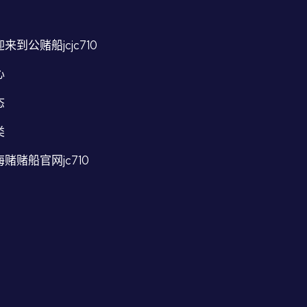
来到公赌船jcjc710
心
态
类
赌赌船官网jc710