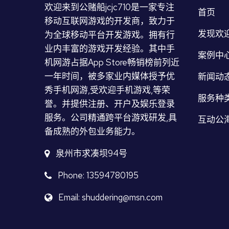
欢迎来到公赌船jcjc710是一家专注
首页
移动互联网游戏的开发商，致力于
发现欢迎
为全球移动平台开发游戏。拥有行
业内丰富的游戏开发经验。其中手
案例中
机网游占据App Store畅销榜前列近
一年时间，被多家业内媒体授予优
新闻动
秀手机网游,受欢迎手机游戏,等荣
服务种
誉。并提供注册、开户及娱乐登录
服务。公司精通跨平台游戏研发,具
互动公海
备成熟的外包业务能力。
泉州市求凑坝94号
Phone: 13594780195
Email: shuddering@msn.com